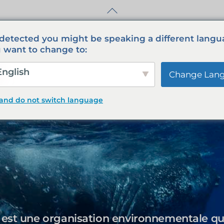
Retour
au
début
detected you might be speaking a different langu
de
 want to change to:
la
page
nglish
Change Lan
 and do not switch language
 est une organisation environnementale qui