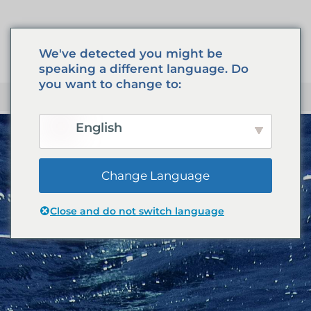
Passer
Retour
au
au
We've detected you might be
contenu
début
speaking a different language. Do
de
you want to change to:
la
M
page
English
Change Language
Close and do not switch language