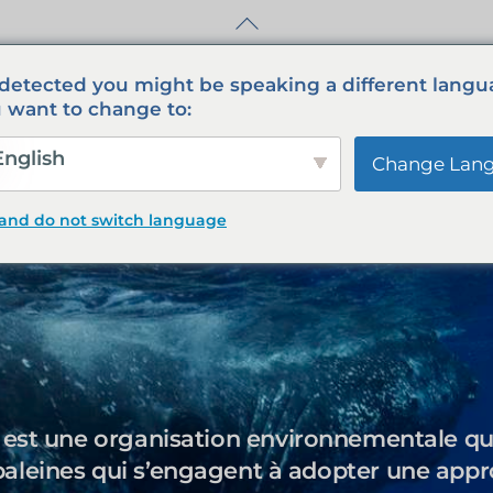
Retour
au
début
detected you might be speaking a different langu
de
 want to change to:
la
page
nglish
Change Lan
 and do not switch language
 est une organisation environnementale qui
baleines qui s’engagent à adopter une app