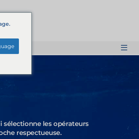
age.
guage
Men
 sélectionne les opérateurs
roche respectueuse.