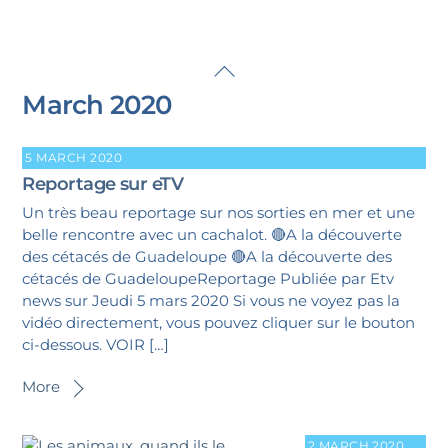
Skip
Back
to
To
March 2020
content
Top
5 MARCH 2020
Reportage sur eTV
Un très beau reportage sur nos sorties en mer et une
belle rencontre avec un cachalot. 🔴A la découverte
des cétacés de Guadeloupe 🔴A la découverte des
cétacés de GuadeloupeReportage Publiée par Etv
news sur Jeudi 5 mars 2020 Si vous ne voyez pas la
vidéo directement, vous pouvez cliquer sur le bouton
ci-dessous. VOIR […]
More
2 MARCH 2020